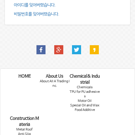
아이디를 잊어버렸습니다.
비밀번호를 잊어버렸습니다.
HOME
About Us
Chemical& Indu
About All A Trading I
strial
nc.
Chemicals
TPU for PU adhesive
s
Motor Oil
Special Oil and Wax
Food Additive
Construction M
ateria
Metal Roof
Anti Slip